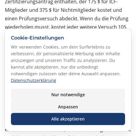
Zertifizierungsantrag enthalten, der 175 $ für ICF-
Mitglieder und 375 $ für Nichtmitglieder kostet und
einen Prüfungsversuch abdeckt. Wenn du die Prüfung
wiederholen musst, kostet jeder weitere Versuch 105
$.
Cookie-Einstellungen
Wir verwenden Cookies, um dein Surferlebnis zu
Was ist die Mindestpunktzahl für die ICF-ACC-
verbessern, dir personalisierte Werbung oder Inhalte
Prüfung?
anzuzeigen und unseren Traffic zu analysieren. Du
kannst alle akzeptieren, nur die unbedingt
Kandidaten müssen mindestens 460 auf einer Skala
notwendigen zulassen oder deine Auswahl anpassen.
von 200–600 erreichen, was bedeutet, dass etwa 76 %
Datenschutzerklärung
der Fragen richtig beantwortet werden müssen.
Nur notwendige
Ist die ICF-ACC-Prüfung schwer?
Anpassen
Die ICF-ACC-Prüfung ist mit gezielter Vorbereitung sehr
Alle akzeptieren
gut machbar, kann aber knifflig sein. Viele Fragen
enthalten zwei Antworten, die beide richtig erscheinen,