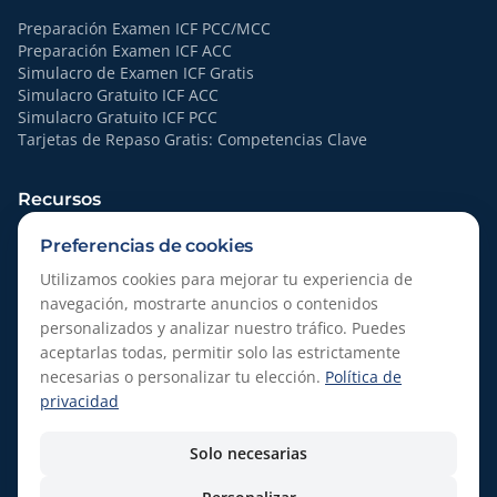
Preparación Examen ICF PCC/MCC
Preparación Examen ICF ACC
Simulacro de Examen ICF Gratis
Simulacro Gratuito ICF ACC
Simulacro Gratuito ICF PCC
Tarjetas de Repaso Gratis: Competencias Clave
Recursos
Recursos
Preferencias de cookies
Quiénes Somos
Utilizamos cookies para mejorar tu experiencia de
navegación, mostrarte anuncios o contenidos
Legal
personalizados y analizar nuestro tráfico. Puedes
aceptarlas todas, permitir solo las estrictamente
Política de Privacidad
necesarias o personalizar tu elección.
Política de
Condiciones del Servicio
privacidad
Política de Devoluciones
Gestionar cookies
Solo necesarias