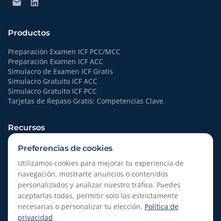
Productos
Preparación Examen ICF PCC/MCC
Preparación Examen ICF ACC
Simulacro de Examen ICF Gratis
Simulacro Gratuito ICF ACC
Simulacro Gratuito ICF PCC
Tarjetas de Repaso Gratis: Competencias Clave
Recursos
Recursos
Preferencias de cookies
Quiénes Somos
Utilizamos cookies para mejorar tu experiencia de
navegación, mostrarte anuncios o contenidos
Legal
personalizados y analizar nuestro tráfico. Puedes
aceptarlas todas, permitir solo las estrictamente
Política de Privacidad
necesarias o personalizar tu elección.
Política de
Condiciones del Servicio
privacidad